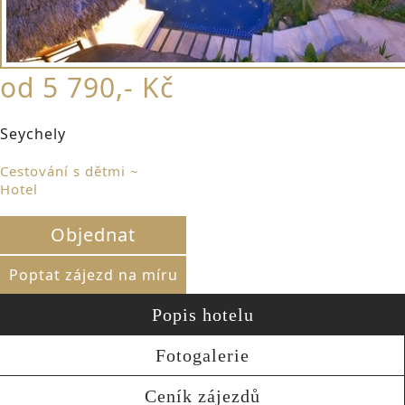
od 5 790,- Kč
Seychely
Cestování s dětmi ~
Hotel
Objednat
Poptat zájezd na míru
Popis hotelu
Fotogalerie
Ceník zájezdů