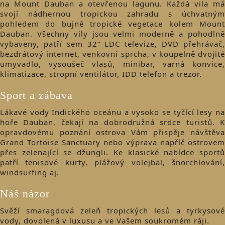
na Mount Dauban a otevřenou lagunu. Každá vila má
svojí nádhernou tropickou zahradu s úchvatným
pohledem do bujné tropické vegetace kolem Mount
Dauban. Všechny vily jsou velmi moderně a pohodlně
vybaveny, patří sem 32“ LDC televize, DVD přehrávač,
bezdrátový internet, venkovní sprcha, v koupelně dvojité
umyvadlo, vysoušeč vlasů, minibar, varná konvice,
klimatizace, stropní ventilátor, IDD telefon a trezor.
Sport a zábava
Lákavé vody Indického oceánu a vysoko se tyčící lesy na
hoře Dauban, čekají na dobrodružná srdce turistů. K
opravdovému poznání ostrova Vám přispěje návštěva
Grand Tortoise Sanctuary nebo výprava napříč ostrovem
přes zelenající se džungli. Ke klasické nabídce sportů
patří tenisové kurty, plážový volejbal, šnorchlování,
windsurfing aj.
Náš názor
Svěží smaragdová zeleň tropických lesů a tyrkysové
vody, dovolená v luxusu a ve Vašem soukromém ráji.